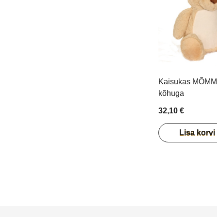
Kaisukas MÕMMI
kõhuga
32,10 €
Lisa korvi